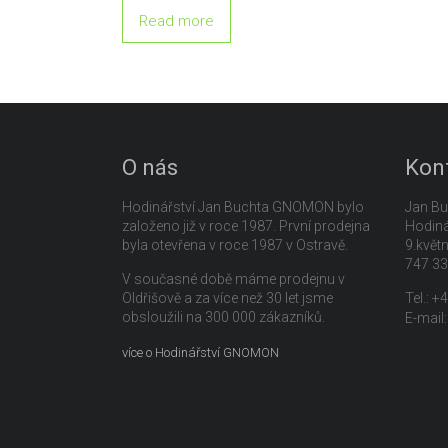
Read more
O nás
Kon
Hodinářství Jan Buchta GNOMON bylo
Jan Bu
založeno již v roce 1987. První prodejna
Hodin
byla otevřena v roce 1987 v Ostravě.
9.květ
747 33
V současné době máme prodejnu v
Oldřišově a za více než 30 let jsme
Tel.: 
obsloužili na 300 000 zákazníků.
E-mail
více o Hodinářství GNOMON