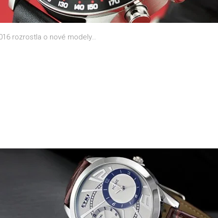
016 rozrostla o nové modely…