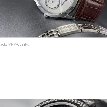
načky MPM-Quality…