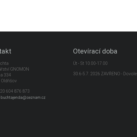
takt
Otevírací doba
chta
Út - St 10.00-17.00
ářství GNOMON
30.6-5.7. 2026 ZAVŘENO - Dovol
na 334
 Oldřišov
+420 604 876 873
:
buchtajenda@seznam.cz