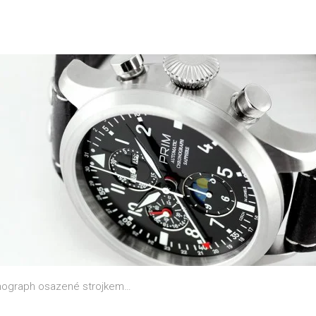
onograph osazené strojkem…