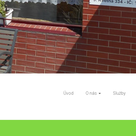
Úvod
O nás
Služby