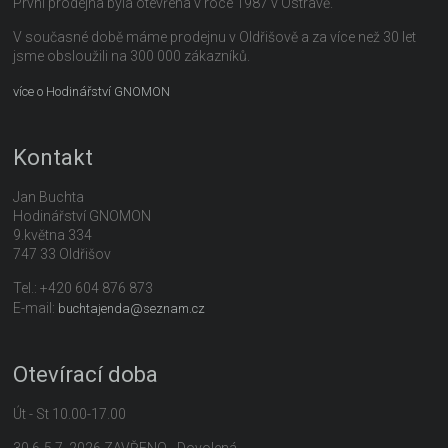
První prodejna byla otevřena v roce 1987 v Ostravě.
V současné době máme prodejnu v Oldřišově a za více než 30 let
jsme obsloužili na 300 000 zákazníků.
více o Hodinářství GNOMON
Kontakt
Jan Buchta
Hodinářství GNOMON
9.května 334
747 33 Oldřišov
Tel.: +420 604 876 873
E-mail:
buchtajenda@seznam.cz
Otevírací doba
Út - St 10.00-17.00