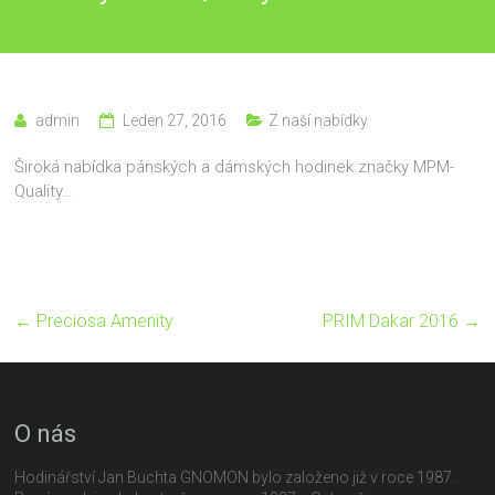
admin
Leden 27, 2016
Z naší nabídky
Široká nabídka pánských a dámských hodinek značky MPM-
Quality…
←
Preciosa Amenity
PRIM Dakar 2016
→
O nás
Hodinářství Jan Buchta GNOMON bylo založeno již v roce 1987.