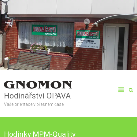
Hodinářství OPAVA
Vaše orientace v přesném čase
Hodinky MPM-Quality